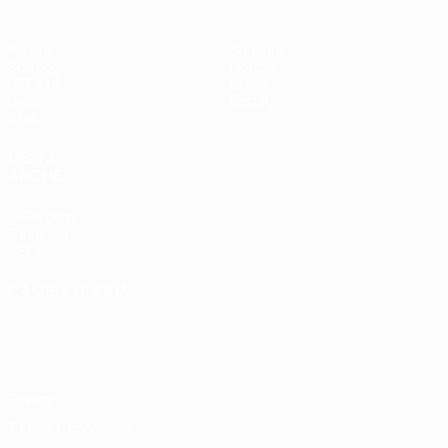
Partite
Squadre
Sorteggi
Notizie
UEFA.tv
Storia
Giochi
Dettagli
Stat.
VISITA
ANCHE
UEFA.com
Fondazione
UEFA
CAMBIA LINGUA
Italiano
English
Français
Deutsch
Русский
Español
Italiano
Português
Privacy
Termini e condizioni