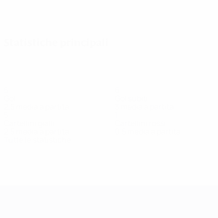
Vedi tutto
Statistiche principali
5
6
Gol
Gol subiti
2,5 media a partita
3 media a partita
5
1
Cartellini gialli
Cartellini rossi
2,5 media a partita
0,5 media a partita
Tutte le statistiche
Squadra
A. Grech
Abela
Antonelli
Camilleri
Carella
Centrocampista
Centrocampista
Difensore
Centrocampis
Sciberras
Difensore
UEFA Women's Champions League