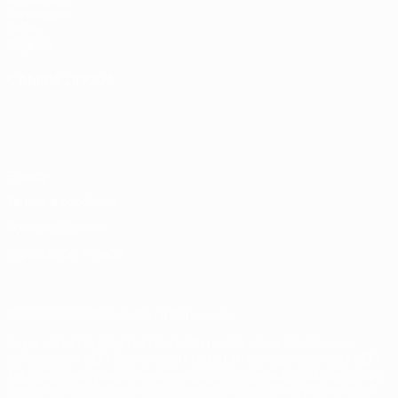
Fondazione
UEFA
Negozio
CAMBIA LINGUA
Italiano
English
Français
Deutsch
Русский
Español
Italiano
Português
Privacy
Termini e condizioni
Politica sui cookie
Impostazioni Privacy
© 1998-2026 UEFA. Tutti i diritti riservati
La parola UEFA, il logo UEFA e tutti i marchi che si riferiscono a
competizioni UEFA, sono marchi registrati e/o copyright della UEFA.
Tali marchi non possono essere utilizzati in nessun modo per scopi
commerciali. L'utilizzo di UEFA.com sta a significare l'accettazione