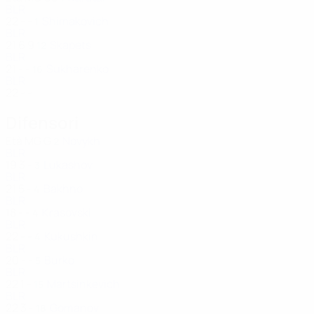
BLR
22
-
-
Shimakovich
1
BLR
21
6
9
Skapets
12
BLR
21
-
-
Sukharenko
16
BLR
22
-
-
Difensori
Età
MG
G
Novykh
2
BLR
19
3
-
Lukashov
3
BLR
21
5
-
Bakhno
4
BLR
18
-
-
Krasovski
4
BLR
22
-
-
Kukushkin
4
BLR
20
-
-
Burko
5
BLR
22
1
-
Martsinkevich
15
BLR
22
3
-
Gomanov
18