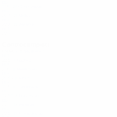
BLR
21
6
-
Chernyavski
20
BLR
20
3
-
Melko
21
BLR
22
2
-
Baranok
22
BLR
22
5
-
Centrocampisti
Età
MG
G
Nazarenko
6
BLR
22
6
-
Kuchko
7
BLR
21
6
-
Myalkovski
8
BLR
20
6
2
Turich
9
BLR
21
3
-
Tsepenkov
10
BLR
22
6
2
Dushevski
13
BLR
22
5
-
Varaksa
14
BLR
22
6
-
A. Sokolovski
17