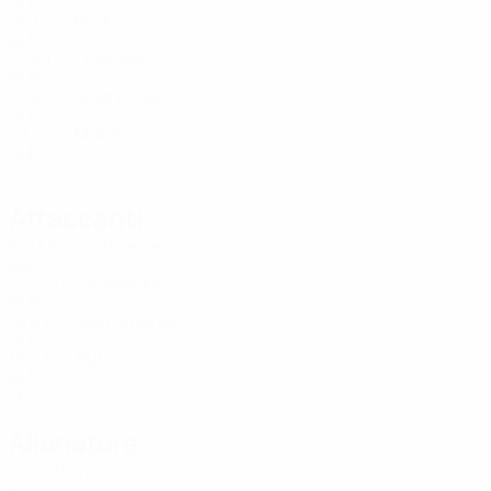
BLR
20
1
-
Pechura
17
BLR
22
4
1
Dubinets
19
BLR
22
6
-
Sharkovski
21
BLR
22
-
-
Mokin
21
BLR
20
-
-
Attaccanti
Età
MG
G
Shumanski
9
BLR
21
2
-
Simanenka
11
BLR
19
6
1
Melnichenko
23
BLR
19
2
1
Putskin
23
BLR
20
2
-
Allenatore
Vitali Pavlov
BLR