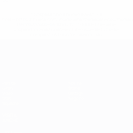
* Sospesa fino a nuovo avviso. <a
href='https://it.uefa.com/insideuefa/mediaservices/media
148df62d7eb6-64dbbd01b1cf-1000--fifa-uefa-
sospendono-nazionali-e-club-russi-da-tutte-le-
competi/'>Altre informazioni</a>
Campionati Europei UEFA Unde
Partite
Notizie
Gironi
Storia
Video
Dettagli
Stat.
Negozio
Squadre
VISITA
ANCHE
UEFA.com