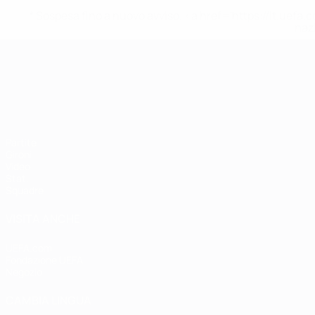
* Sospesa fino a nuovo avviso. <a href='https://it.u
naz
Campionati Europei UEFA Unde
Partite
Gironi
Video
Stat.
Squadre
VISITA ANCHE
UEFA.com
Fondazione UEFA
Negozio
CAMBIA LINGUA