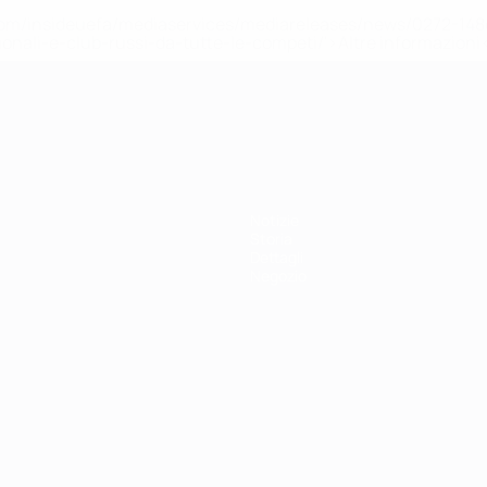
efa.com/insideuefa/mediaservices/mediareleases/news/0272-
ionali-e-club-russi-da-tutte-le-competi/'>Altre informazioni
r 21
Notizie
Storia
Dettagli
Negozio