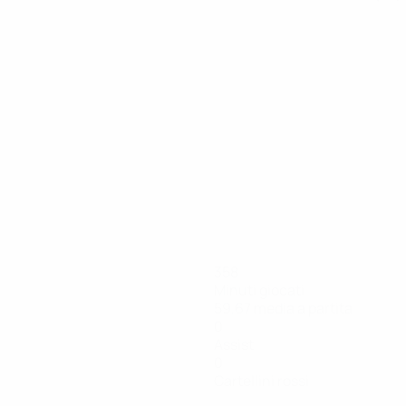
358
Minuti giocati
59,67 media a partita
0
Assist
0
Cartellini rossi