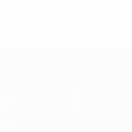
0
0
Cartellini gialli
Cartellini rossi
* Sospesa fino a nuovo avviso. <a
href='https://it.uefa.com/insideuefa/mediaservices/media
148df62d7eb6-64dbbd01b1cf-1000--fifa-uefa-
sospendono-nazionali-e-club-russi-da-tutte-le-
competi/'>Altre informazioni</a>
Campionati Europei UEFA Unde
Partite
Notizie
Gironi
Storia
Video
Dettagli
Stat.
Negozio
Squadre
VISITA
ANCHE