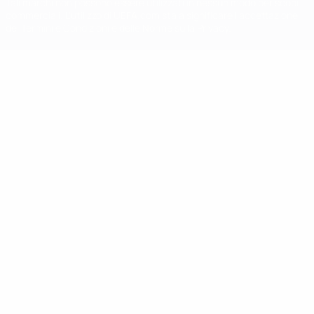
Tali marchi non possono essere utilizzati in nessun modo per scopi
commerciali. L'utilizzo di UEFA.com sta a significare l'accettazione
dei Termini e Condizioni e delle Norme sulla Privacy.