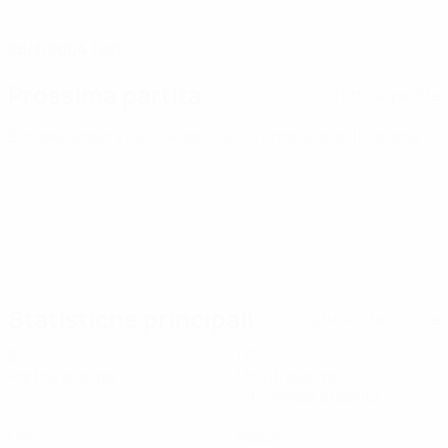
DATA DI NASCITA
26/1/2004 (22)
Prossima partita
Tutte le partite
Europei Under 21
gio 24 set 2026
· Turno di qualificazione
Statistiche principali
Tutte le statistiche
6
177
Partite giocate
Minuti giocati
29,5 media a partita
0
0
Gol
Assist