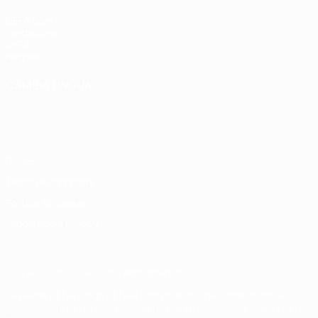
UEFA.com
Fondazione
UEFA
Negozio
CAMBIA LINGUA
Italiano
English
Français
Deutsch
Русский
Español
Italiano
Português
Privacy
Termini e condizioni
Politica sui cookie
Impostazioni Privacy
© 1998-2026 UEFA. Tutti i diritti riservati
La parola UEFA, il logo UEFA e tutti i marchi che si riferiscono a
competizioni UEFA, sono marchi registrati e/o copyright della UEFA.