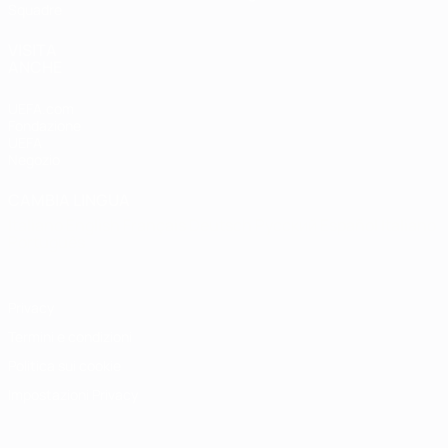
Squadre
VISITA
ANCHE
UEFA.com
Fondazione
UEFA
Negozio
CAMBIA LINGUA
Italiano
English
Français
Deutsch
Русский
Español
Italiano
Português
Privacy
Termini e condizioni
Politica sui cookie
Impostazioni Privacy