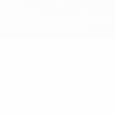
© 1998-2026 UEFA. Tutti i diritti riservati
La parola UEFA, il logo UEFA e tutti i marchi che si riferiscono a
competizioni UEFA, sono marchi registrati e/o copyright della UEFA.
Tali marchi non possono essere utilizzati in nessun modo per scopi
commerciali. L'utilizzo di UEFA.com sta a significare l'accettazione
dei Termini e Condizioni e delle Norme sulla Privacy.