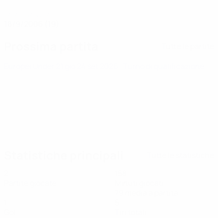
DATA DI NASCITA
18/9/2006 (19)
Prossima partita
Tutte le partite
Europei Under 21
gio 24 set 2026
· Turno di qualificazione
Statistiche principali
Tutte le statistiche
2
158
Partite giocate
Minuti giocati
79 media a partita
1
5
Gol
Tiri totali