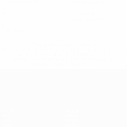
0,5 media a partita
2,5 media a partita
0
1
Assist
Cartellini gialli
0,5 media a partita
0
Cartellini rossi
* Sospesa fino a nuovo avviso. <a
href='https://it.uefa.com/insideuefa/mediaservices/media
148df62d7eb6-64dbbd01b1cf-1000--fifa-uefa-
sospendono-nazionali-e-club-russi-da-tutte-le-
competi/'>Altre informazioni</a>
Campionati Europei UEFA Unde
Partite
Notizie
Gironi
Storia
Video
Dettagli
Stat.
Negozio