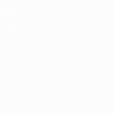
Squadre
VISITA
ANCHE
UEFA.com
Fondazione
UEFA
Negozio
Privacy
Termini e condizioni
Politica sui cookie
Impostazioni Privacy
© 1998-2026 UEFA. Tutti i diritti riservati
La parola UEFA, il logo UEFA e tutti i marchi che si riferiscono a
competizioni UEFA, sono marchi registrati e/o copyright della UEFA.
Tali marchi non possono essere utilizzati in nessun modo per scopi