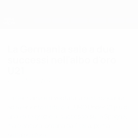
Passa
al
contenuto
principale
Campionati Europei UEFA Under 21
La Germania sale a due
successi nell'albo d'oro
U21
venerdì 30 giugno 2017
La Germania è diventata la sesta squadra
ad aver vinto il titolo a EURO Under 21 più di
una volta grazie al successo sulla Spagna,
ma è ancora lontana dall'Italia, prima
nell'albo d'oro.