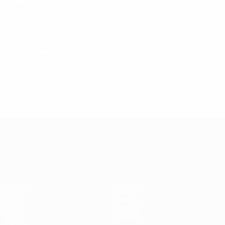
1978
Jugoslavia
© 1998-2026 UEFA. All rights reserved.
Ultimo aggiornamento: sabato 1 luglio 2017
Campionati Europei UEFA Unde
Partite
Notizie
Gironi
Storia
Video
Dettagli
Stat.
Negozio