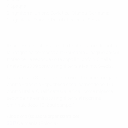
4
Spagna
2
Inghilterra, Unione Sovietica, Olanda, Germania
1
Jugoslavia, Francia, Repubblica ceca, Svezia
Il successo 1-0 ottenuto nella finale di venerdì contro
la Spagna ha permesso alla Germania di aggiudicarsi il
trofeo per la seconda volta dopo il trionfo 4-0 nella
finale del 2009 contro l'Inghilterra a Malmo, Svezia.
La squadra di Stefan Kuntz ha vinto le prime due gare
contro Polonia e Repubblica ceca, pernendo poi 1-0
contro l'Italia. Qualificatasi alle finali come migliore
seconda, ha eliminato l'Inghilterra ai rigori ins
emifinale dopo il 2-2 sul campo. '
Albo d'oro (squadra organizzatrice)
2017
Germania (Polonia)