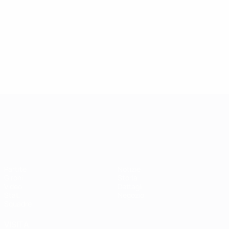
Campionati Europei UEFA Unde
Partite
Notizie
Gironi
Storia
Video
Dettagli
Stat.
Negozio
Squadre
VISITA