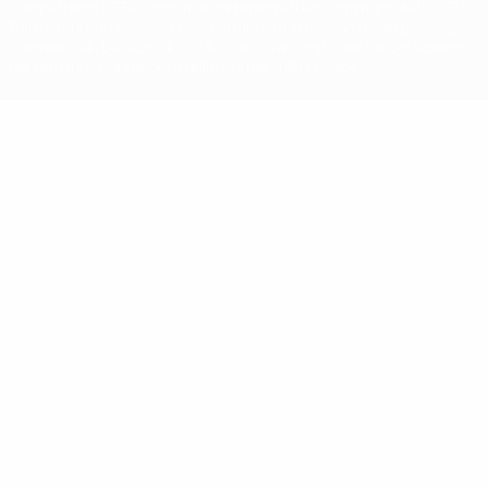
competizioni UEFA, sono marchi registrati e/o copyright della UEFA.
Tali marchi non possono essere utilizzati in nessun modo per scopi
commerciali. L'utilizzo di UEFA.com sta a significare l'accettazione
dei Termini e Condizioni e delle Norme sulla Privacy.