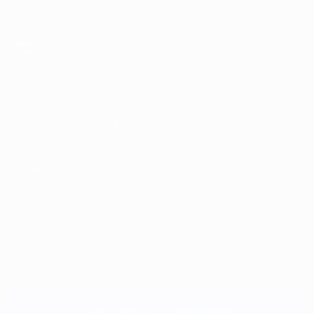
Passa
al
contenuto
principale
Campionati Europei UEFA Under 21
2025
2023
2021
2019
2017
2015
2013
2011
2009
2
2025
2023
2021
2019
2017
2015
2013
2011
2009
2007
2006
2004
2002
2000
1998
1996
1994
1992
1990
1988
1986
1984
1982
1980
1978