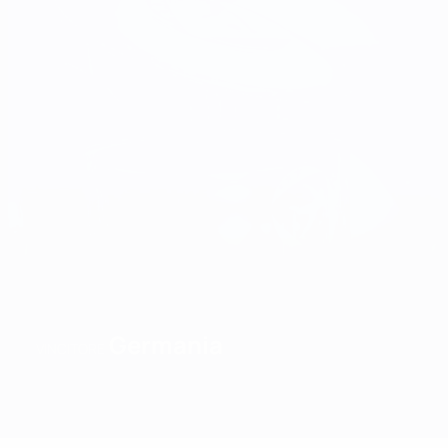
Germania
VINCITORE
Sommario
Partite
Gironi
Statistiche
Squadre