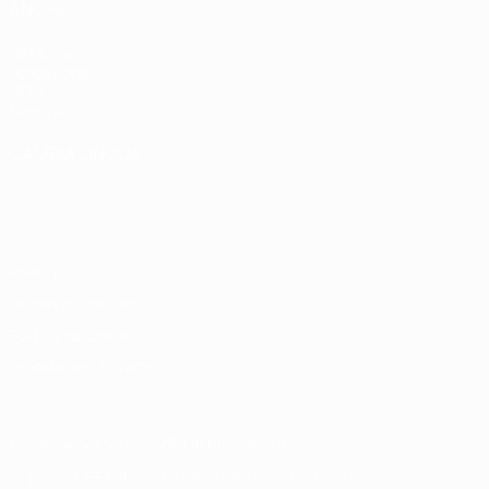
ANCHE
UEFA.com
Fondazione
UEFA
Negozio
CAMBIA LINGUA
Italiano
English
Français
Deutsch
Русский
Español
Italiano
Português
Privacy
Termini e condizioni
Politica sui cookie
Impostazioni Privacy
© 1998-2026 UEFA. Tutti i diritti riservati
La parola UEFA, il logo UEFA e tutti i marchi che si riferiscono a