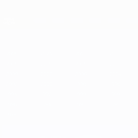
Passa
al
contenuto
principale
Campionati Europei UEFA Under 21
2025
2023
2021
2019
2017
2015
2013
2011
2009
2
2025
2023
2021
2019
2017
2015
2013
2011
2009
2007
2006
2004
2002
2000
1998
1996
1994
1992
1990
1988
1986
1984
1982
1980
1978