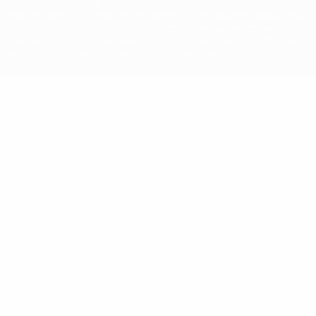
La parola UEFA, il logo UEFA e tutti i marchi che si riferiscono a
competizioni UEFA, sono marchi registrati e/o copyright della UEFA.
Tali marchi non possono essere utilizzati in nessun modo per scopi
commerciali. L'utilizzo di UEFA.com sta a significare l'accettazione
dei Termini e Condizioni e delle Norme sulla Privacy.