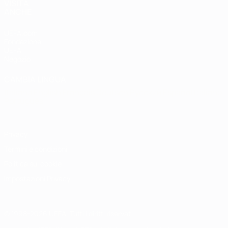
VISITA
ANCHE
UEFA.com
Fondazione
UEFA
Negozio
CAMBIA LINGUA
Italiano
English
Français
Deutsch
Русский
Español
Italiano
Português
Privacy
Termini e condizioni
Politica sui cookie
Impostazioni Privacy
© 1998-2026 UEFA. Tutti i diritti riservati