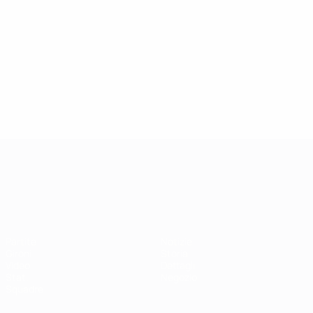
Campionati Europei UEFA Unde
Partite
Notizie
Gironi
Storia
Video
Dettagli
Stat.
Negozio
Squadre