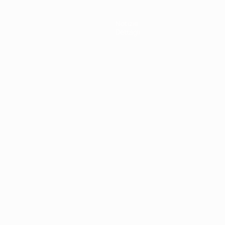
Notizie
Dettagli
ortuguês