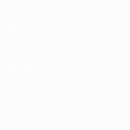
Partite
Sorteggi
Video
Squadre
SITI NETWORK UEFA
UEFA.com
Fondazione UEFA
CAMBIA LINGUA
Italiano
English
Français
Deutsch
Русский
Español
Italiano
P
Privacy
Termini e condizioni
Politica sui cookie
Impostazioni Privacy