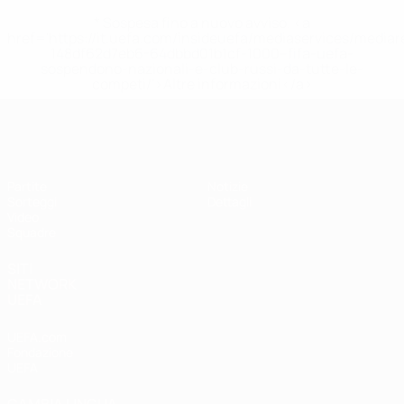
* Sospesa fino a nuovo avviso. <a
href='https://it.uefa.com/insideuefa/mediaservices/media
148df62d7eb6-64dbbd01b1cf-1000--fifa-uefa-
sospendono-nazionali-e-club-russi-da-tutte-le-
competi/'>Altre informazioni</a>
UEFA Under 17
Partite
Notizie
Sorteggi
Dettagli
Video
Squadre
SITI
NETWORK
UEFA
UEFA.com
Fondazione
UEFA