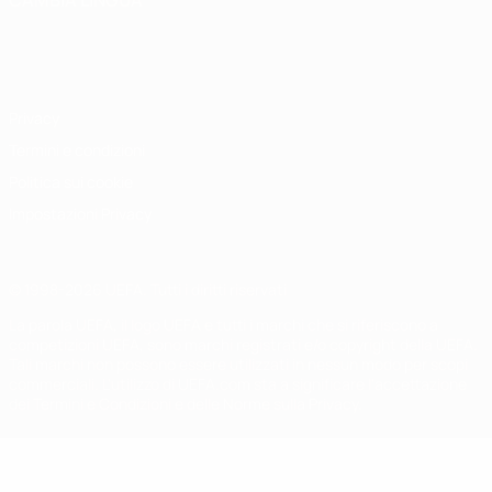
CAMBIA LINGUA
Italiano
English
Français
Deutsch
Русский
Español
Italiano
Português
Privacy
Termini e condizioni
Politica sui cookie
Impostazioni Privacy
© 1998-2026 UEFA. Tutti i diritti riservati
La parola UEFA, il logo UEFA e tutti i marchi che si riferiscono a
competizioni UEFA, sono marchi registrati e/o copyright della UEFA.
Tali marchi non possono essere utilizzati in nessun modo per scopi
commerciali. L'utilizzo di UEFA.com sta a significare l'accettazione
dei Termini e Condizioni e delle Norme sulla Privacy.