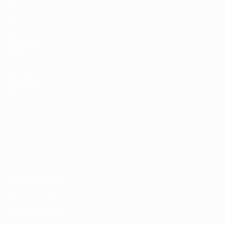
Video
Squadre
SITI
NETWORK
UEFA
UEFA.com
Fondazione
UEFA
CAMBIA LINGUA
Italiano
English
Français
Deutsch
Русский
Español
Italiano
Português
Privacy
Termini e condizioni
Politica sui cookie
Impostazioni Privacy