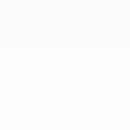
© 1998-2026 UEFA. Tutti i diritti riservati
La parola UEFA, il logo UEFA e tutti i marchi che si riferiscono a
competizioni UEFA, sono marchi registrati e/o copyright della UEFA.
Tali marchi non possono essere utilizzati in nessun modo per scopi
commerciali. L'utilizzo di UEFA.com sta a significare l'accettazione
dei Termini e Condizioni e delle Norme sulla Privacy.