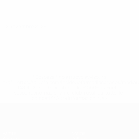
02 novembre 2026
* Sospesa fino a nuovo avviso. <a
href='https://it.uefa.com/insideuefa/mediaservices/media
148df62d7eb6-64dbbd01b1cf-1000--fifa-uefa-
sospendono-nazionali-e-club-russi-da-tutte-le-
competi/'>Altre informazioni</a>
UEFA Under 17
Partite
Notizie
Sorteggi
Dettagli