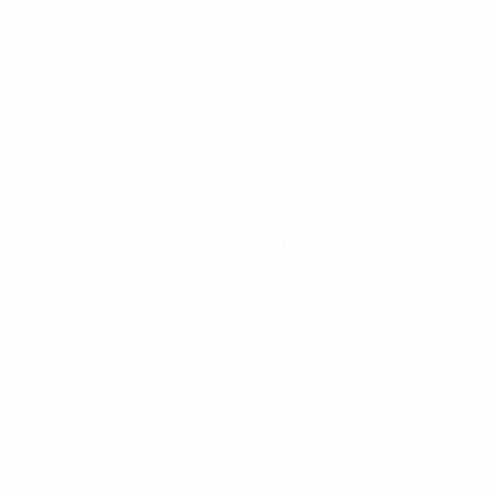
Notizie
Dettagli
SITI
NETWORK
UEFA
UEFA.com
Fondazione
UEFA
CAMBIA LINGUA
Italiano
English
Français
Deutsch
Русский
Español
Italiano
Português
Privacy
Termini e condizioni
Politica sui cookie
Impostazioni Privacy