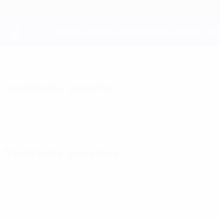
Passa
al
contenuto
principale
UEFA Youth League
Statistiche squadra
Mostra altro
Statistiche giocatore
Mostra altro