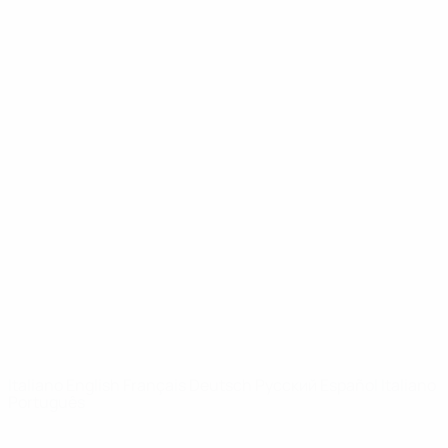
UEFA Youth League
Video
Storia
Notizie
Dettagli
SITI
NETWORK
UEFA
UEFA.com
Fondazione
UEFA
CAMBIA LINGUA
Italiano
English
Français
Deutsch
Русский
Español
Italiano
Português