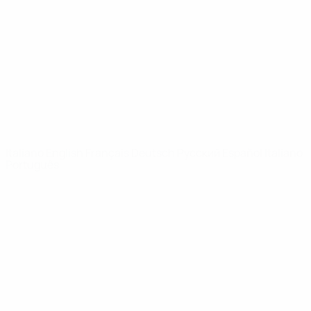
Notizie
Dettagli
SITI
NETWORK
UEFA
UEFA.com
Fondazione
UEFA
CAMBIA LINGUA
Italiano
English
Français
Deutsch
Русский
Español
Italiano
Português
Privacy
Termini e condizioni
Politica sui cookie
Impostazioni Privacy