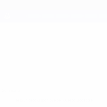
Passa
al
contenuto
principale
UEFA Youth League
IKER QUINTERO
Iker Quintero Stat.
Athletic Club
Spagna
Sommario
Nessun dato disponibile per questo giocatore