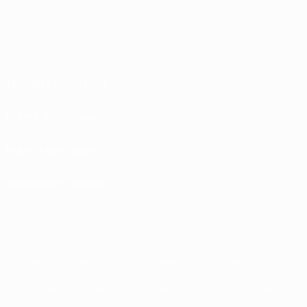
Termini e condizioni
Norme sulla Privacy
Politica sui cookie
Impostazioni Privacy
© 1998-2026 UEFA. Tutti i diritti riservati
La parola UEFA, il logo UEFA e tutti i marchi che si riferiscono a competizioni
UEFA, sono marchi registrati e/o copyright della UEFA. Tali marchi non possono
essere utilizzati in nessun modo per scopi commerciali. L'utilizzo di UEFA.com
sta a significare l'accettazione dei Termini e Condizioni e delle Norme sulla
Privacy.