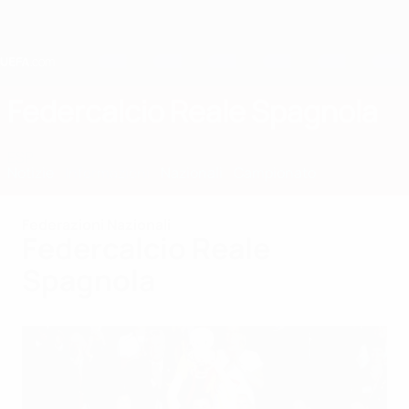
Passa
al
contenuto
principale
Home
Federcalcio Reale Spagnola
ESP
Notizie
Informazioni
Nazionali
Campionato
Federazioni Nazionali
Federcalcio Reale
Spagnola