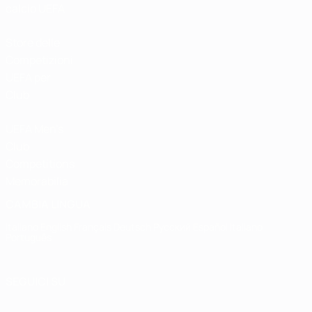
calcio UEFA
Store delle
Competizioni
UEFA per
Club
UEFA Men's
Club
Competitions
Memorabilia
CAMBIA LINGUA
Italiano
English
Français
Deutsch
Русский
Español
Italiano
Português
SEGUICI SU