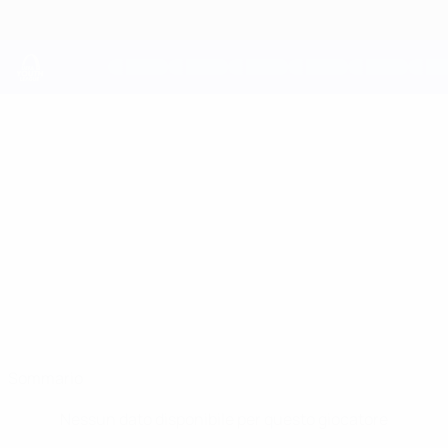
Passa
al
contenuto
principale
UEFA Youth League
OMER
Omer Rakovica Stat.
RAKOVICA
2 Korriku
Sommario
Nessun dato disponibile per questo giocatore