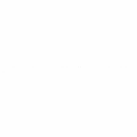
Notizie
Dettagli
SITI
NETWORK
UEFA
UEFA.com
Fondazione
UEFA
CAMBIA LINGUA
Italiano
English
Français
Deutsch
Русский
Español
Italiano
Português
Privacy
Termini e condizioni
Politica sui cookie
Impostazioni Privacy