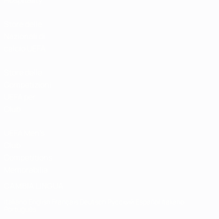
Hospitality
Store delle
Nazionali di
calcio UEFA
Store delle
Competizioni
UEFA per
Club
UEFA Men's
Club
Competitions
Memorabilia
CAMBIA LINGUA
Italiano
English
Français
Deutsch
Русский
Español
Italiano
Português