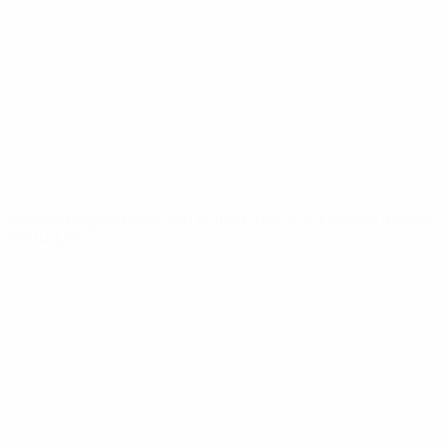
Notizie
Dettagli
SITI
NETWORK
UEFA
UEFA.com
Fondazione
UEFA
CAMBIA LINGUA
Italiano
English
Français
Deutsch
Русский
Español
Italiano
Português
Privacy
Termini e condizioni
Politica sui cookie
Impostazioni Privacy