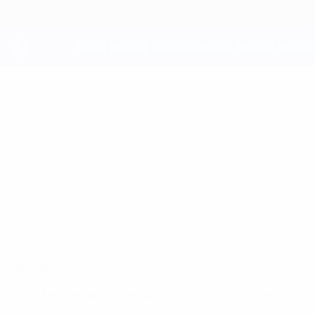
Passa
al
contenuto
principale
UEFA Youth League
MIGUEL
Miguel Llorente Stat.
LLORENTE
Atleti
Spagna
Sommario
Nessun dato disponibile per questo giocatore