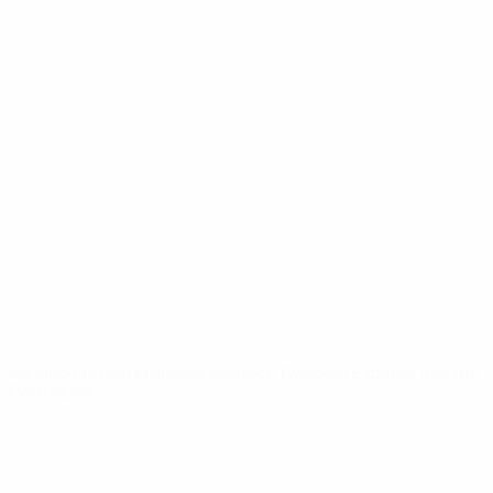
UEFA Youth League
Video
Storia
Notizie
Dettagli
SITI
NETWORK
UEFA
UEFA.com
Fondazione
UEFA
CAMBIA LINGUA
Italiano
English
Français
Deutsch
Русский
Español
Italiano
Português
Privacy