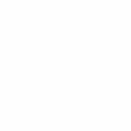
Video
Storia
Notizie
Dettagli
SITI
NETWORK
UEFA
UEFA.com
Fondazione
UEFA
CAMBIA LINGUA
Italiano
English
Français
Deutsch
Русский
Español
Italiano
Português
Privacy
Termini e condizioni
Politica sui cookie