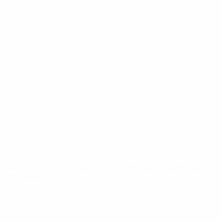
UEFA Youth League
Video
Storia
Notizie
Dettagli
SITI
NETWORK
UEFA
UEFA.com
Fondazione
UEFA
CAMBIA LINGUA
Italiano
English
Français
Deutsch
Русский
Español
Italiano
Português
Privacy