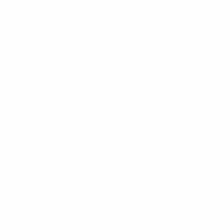
Notizie
Dettagli
SITI
NETWORK
UEFA
UEFA.com
Fondazione
UEFA
CAMBIA LINGUA
Italiano
English
Français
Deutsch
Русский
Español
Italiano
Português
Privacy
Termini e condizioni
Politica sui cookie
Impostazioni Privacy