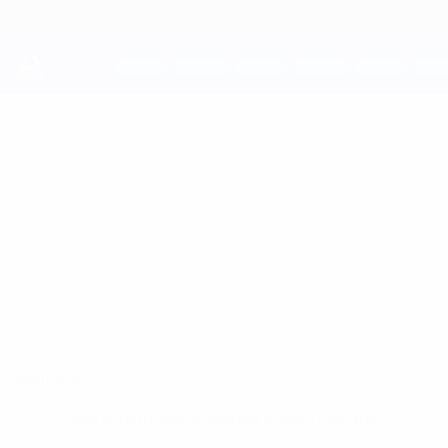
Passa
al
contenuto
principale
UEFA Youth League
LEEVI
Leevi Palmula Stat.
PALMULA
HJK
Finlandia
Sommario
Nessun dato disponibile per questo giocatore