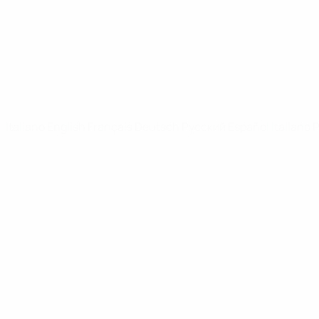
Notizie
SITI NETWORK UEFA
UEFA.com
Fondazione UEFA
CAMBIA LINGUA
Italiano
English
Français
Deutsch
Русский
Español
Italiano
P
Privacy
Termini e condizioni
Politica sui cookie
Impostazioni Privacy
© 1998-2026 UEFA. Tutti i diritti riservati
La parola UEFA, il logo UEFA e tutti i marchi che si riferiscono a com