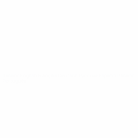
Video
Storia
Notizie
Dettagli
SITI
NETWORK
UEFA
UEFA.com
Fondazione
UEFA
CAMBIA LINGUA
Italiano
English
Français
Deutsch
Русский
Español
Italiano
Português
Privacy
Termini e condizioni
Politica sui cookie
Impostazioni Privacy