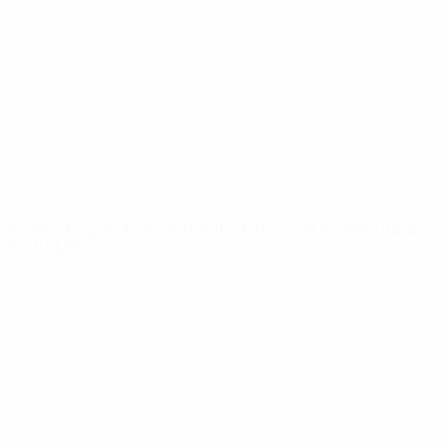
Notizie
Dettagli
SITI
NETWORK
UEFA
UEFA.com
Fondazione
UEFA
CAMBIA LINGUA
Italiano
English
Français
Deutsch
Русский
Español
Italiano
Português
Privacy
Termini e condizioni
Politica sui cookie
Impostazioni Privacy