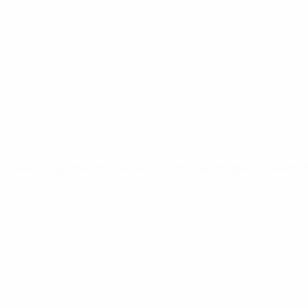
Video
Notizie
SITI NETWORK UEFA
UEFA.com
Fondazione UEFA
CAMBIA LINGUA
Italiano
English
Français
Deutsch
Русский
Español
Italiano
P
Privacy
Termini e condizioni
Politica sui cookie
Impostazioni Privacy