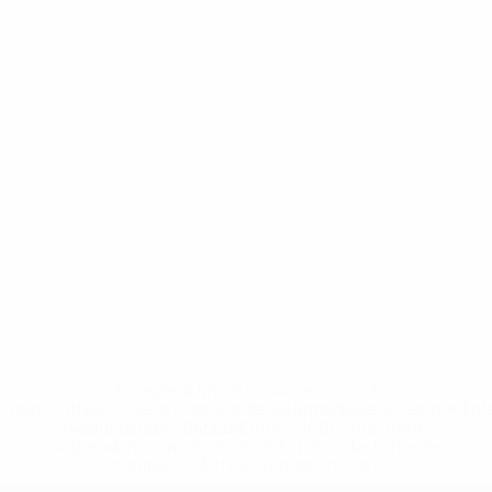
* Sospesa fino a nuovo avviso. <a
href='https://it.uefa.com/insideuefa/mediaservices/media
148df62d7eb6-64dbbd01b1cf-1000--fifa-uefa-
sospendono-nazionali-e-club-russi-da-tutte-le-
competi/'>Altre informazioni</a>