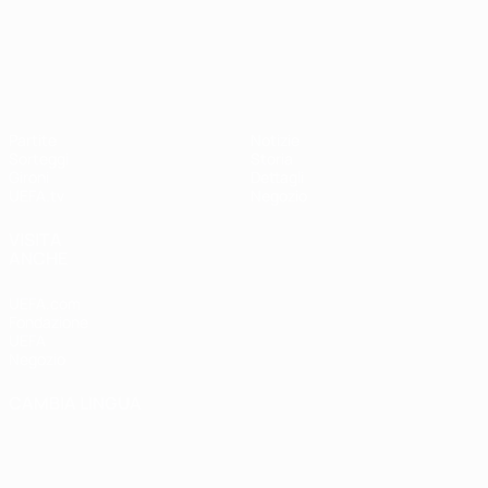
UEFA Nations League
Partite
Notizie
Sorteggi
Storia
Gironi
Dettagli
UEFA.tv
Negozio
VISITA
ANCHE
UEFA.com
Fondazione
UEFA
Negozio
CAMBIA LINGUA
Italiano
English
Français
Deutsch
Русский
Español
Italiano
Português