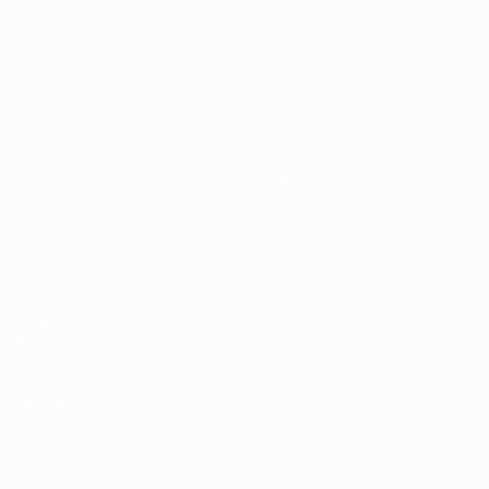
UEFA Nations League
Partite
Notizie
Sorteggi
Storia
Gironi
Dettagli
UEFA.tv
Negozio
VISITA
ANCHE
UEFA.com
Fondazione
UEFA
Negozio
CAMBIA LINGUA
Italiano
English
Français
Deutsch
Русский
Español
Italiano
Português