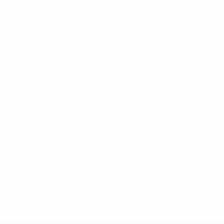
* Sospesa fino a nuovo avviso. <a
href='https://it.uefa.com/insideuefa/mediaservices/media
148df62d7eb6-64dbbd01b1cf-1000--fifa-uefa-
sospendono-nazionali-e-club-russi-da-tutte-le-
competi/'>Altre informazioni</a>