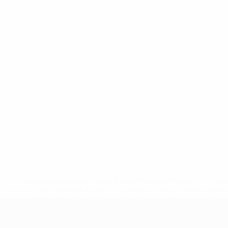
efa.com/insideuefa/mediaservices/mediareleases/news/0272-
ionali-e-club-russi-da-tutte-le-competi/'>Altre informazioni