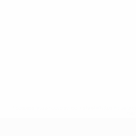
* Sospesa fino a nuovo avviso. <a href='https://it.u
naz
UEFA Nations League