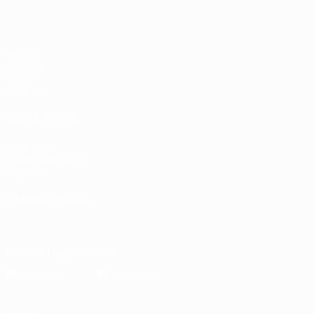
Partite
Sorteggi
Gironi
UEFA.tv
VISITA ANCHE
UEFA.com
Fondazione UEFA
Negozio
CAMBIA LINGUA
Italiano
English
Français
Deutsch
Русский
Español
Italiano
P
Scarica l'app ufficiale