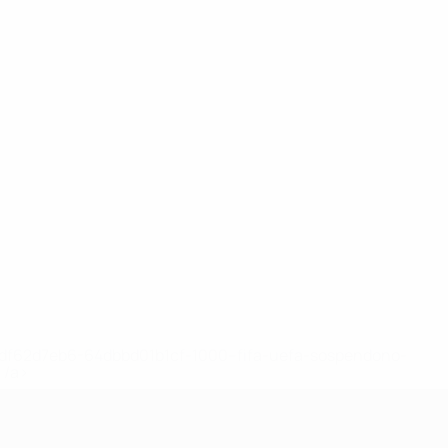
148df62d7eb6-64dbbd01b1cf-1000--fifa-uefa-sospendono-
</a>