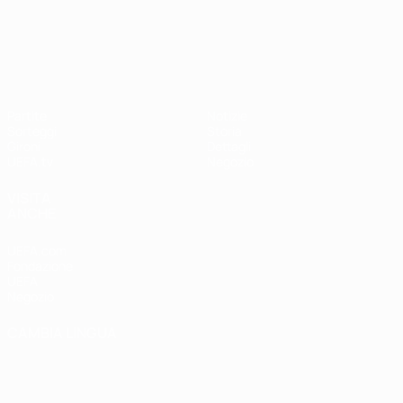
UEFA Nations League
Partite
Notizie
Sorteggi
Storia
Gironi
Dettagli
UEFA.tv
Negozio
VISITA
ANCHE
UEFA.com
Fondazione
UEFA
Negozio
CAMBIA LINGUA
Italiano
English
Français
Deutsch
Русский
Español
Italiano
Português