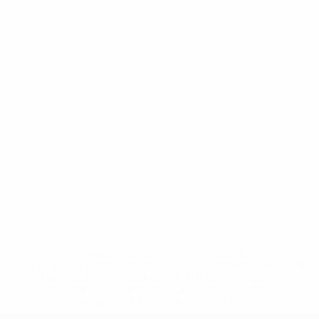
* Sospesa fino a nuovo avviso. <a
href='https://it.uefa.com/insideuefa/mediaservices/media
148df62d7eb6-64dbbd01b1cf-1000--fifa-uefa-
sospendono-nazionali-e-club-russi-da-tutte-le-
competi/'>Altre informazioni</a>