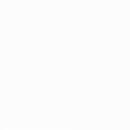
Informazioni
Gestione competizioni
Sostenibilità
ESPLORA
ALTRO
UEFA.tv
MyUEFA
Calendario partite
UC3
Classifiche
Biglietti / Hospitality
Store delle Nazionali di calcio UEFA