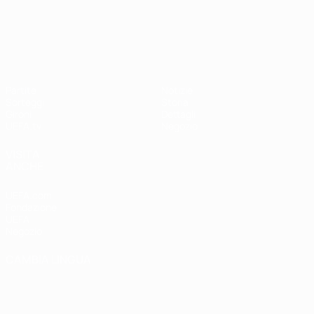
UEFA Nations League
Partite
Notizie
Sorteggi
Storia
Gironi
Dettagli
UEFA.tv
Negozio
VISITA
ANCHE
UEFA.com
Fondazione
UEFA
Negozio
CAMBIA LINGUA
Italiano
English
Français
Deutsch
Русский
Español
Italiano
Português