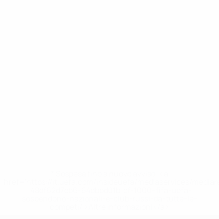
* Sospesa fino a nuovo avviso. <a
href='https://it.uefa.com/insideuefa/mediaservices/media
148df62d7eb6-64dbbd01b1cf-1000--fifa-uefa-
sospendono-nazionali-e-club-russi-da-tutte-le-
competi/'>Altre informazioni</a>