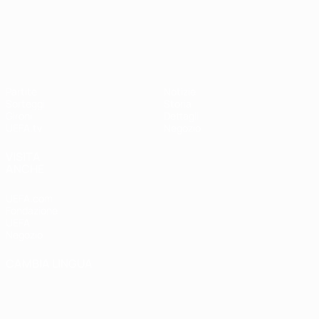
UEFA Nations League
Partite
Notizie
Sorteggi
Storia
Gironi
Dettagli
UEFA.tv
Negozio
VISITA
ANCHE
UEFA.com
Fondazione
UEFA
Negozio
CAMBIA LINGUA
Italiano
English
Français
Deutsch
Русский
Español
Italiano
Português