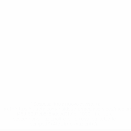
* Sospesa fino a nuovo avviso. <a
href='https://it.uefa.com/insideuefa/mediaservices/media
148df62d7eb6-64dbbd01b1cf-1000--fifa-uefa-
sospendono-nazionali-e-club-russi-da-tutte-le-
competi/'>Altre informazioni</a>