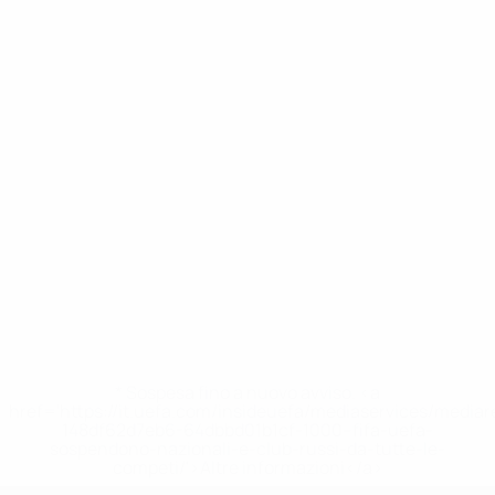
* Sospesa fino a nuovo avviso. <a
href='https://it.uefa.com/insideuefa/mediaservices/media
148df62d7eb6-64dbbd01b1cf-1000--fifa-uefa-
sospendono-nazionali-e-club-russi-da-tutte-le-
competi/'>Altre informazioni</a>