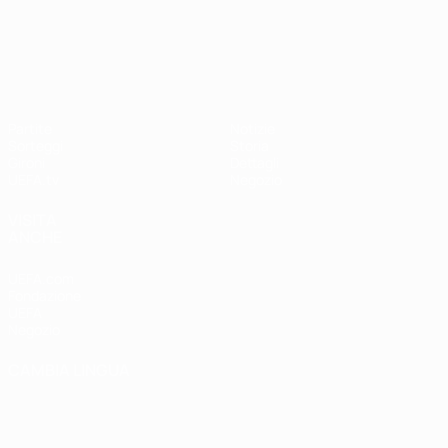
UEFA Nations League
Partite
Notizie
Sorteggi
Storia
Gironi
Dettagli
UEFA.tv
Negozio
VISITA
ANCHE
UEFA.com
Fondazione
UEFA
Negozio
CAMBIA LINGUA
Italiano
English
Français
Deutsch
Русский
Español
Italiano
Português