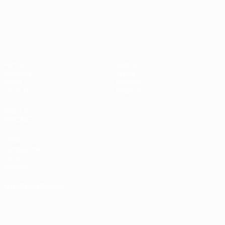
UEFA Nations League
Partite
Notizie
Sorteggi
Storia
Gironi
Dettagli
UEFA.tv
Negozio
VISITA
ANCHE
UEFA.com
Fondazione
UEFA
Negozio
CAMBIA LINGUA
Italiano
English
Français
Deutsch
Русский
Español
Italiano
Português