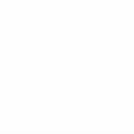
* Sospesa fino a nuovo avviso. <a
href='https://it.uefa.com/insideuefa/mediaservices/media
148df62d7eb6-64dbbd01b1cf-1000--fifa-uefa-
sospendono-nazionali-e-club-russi-da-tutte-le-
competi/'>Altre informazioni</a>