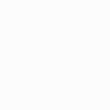
UEFA Nations League
Partite
Notizie
Sorteggi
Storia
Gironi
Dettagli
UEFA.tv
Negozio
VISITA
ANCHE
UEFA.com
Fondazione
UEFA
Negozio
CAMBIA LINGUA
Italiano
English
Français
Deutsch
Русский
Español
Italiano
Português