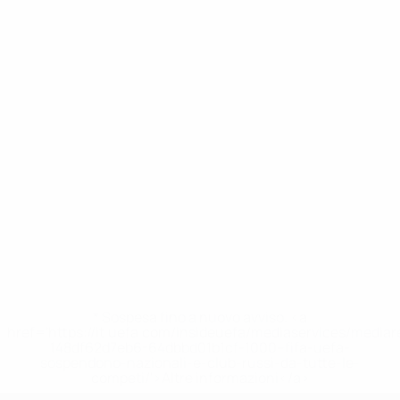
* Sospesa fino a nuovo avviso. <a
href='https://it.uefa.com/insideuefa/mediaservices/media
148df62d7eb6-64dbbd01b1cf-1000--fifa-uefa-
sospendono-nazionali-e-club-russi-da-tutte-le-
competi/'>Altre informazioni</a>