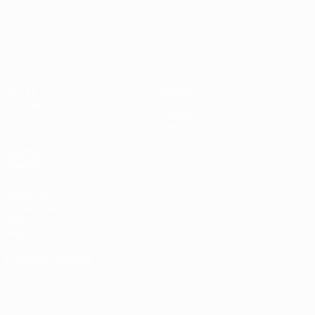
UEFA Nations League
Partite
Notizie
Sorteggi
Storia
Gironi
Dettagli
UEFA.tv
Negozio
VISITA
ANCHE
UEFA.com
Fondazione
UEFA
Negozio
CAMBIA LINGUA
Italiano
English
Français
Deutsch
Русский
Español
Italiano
Português