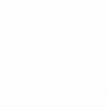
* Sospesa fino a nuovo avviso. <a
href='https://it.uefa.com/insideuefa/mediaservices/media
148df62d7eb6-64dbbd01b1cf-1000--fifa-uefa-
sospendono-nazionali-e-club-russi-da-tutte-le-
competi/'>Altre informazioni</a>