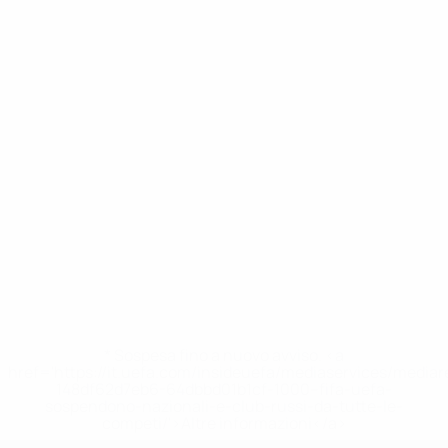
* Sospesa fino a nuovo avviso. <a
href='https://it.uefa.com/insideuefa/mediaservices/media
148df62d7eb6-64dbbd01b1cf-1000--fifa-uefa-
sospendono-nazionali-e-club-russi-da-tutte-le-
competi/'>Altre informazioni</a>