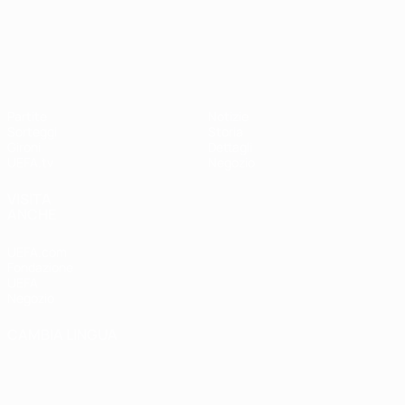
UEFA Nations League
Partite
Notizie
Sorteggi
Storia
Gironi
Dettagli
UEFA.tv
Negozio
VISITA
ANCHE
UEFA.com
Fondazione
UEFA
Negozio
CAMBIA LINGUA
Italiano
English
Français
Deutsch
Русский
Español
Italiano
Português