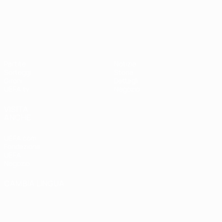
UEFA Nations League
Partite
Notizie
Sorteggi
Storia
Gironi
Dettagli
UEFA.tv
Negozio
VISITA
ANCHE
UEFA.com
Fondazione
UEFA
Negozio
CAMBIA LINGUA
Italiano
English
Français
Deutsch
Русский
Español
Italiano
Português