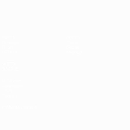
UEFA Nations League
Partite
Notizie
Sorteggi
Storia
Gironi
Dettagli
UEFA.tv
Negozio
VISITA
ANCHE
UEFA.com
Fondazione
UEFA
Negozio
CAMBIA LINGUA
Italiano
English
Français
Deutsch
Русский
Español
Italiano
Português