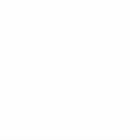
* Sospesa fino a nuovo avviso. <a
href='https://it.uefa.com/insideuefa/mediaservices/media
148df62d7eb6-64dbbd01b1cf-1000--fifa-uefa-
sospendono-nazionali-e-club-russi-da-tutte-le-
competi/'>Altre informazioni</a>