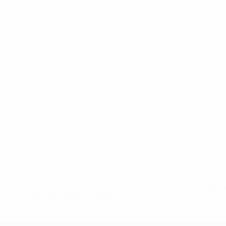
* Sospesa fino a nuovo avviso. <a
href='https://it.uefa.com/insideuefa/mediaservices/media
148df62d7eb6-64dbbd01b1cf-1000--fifa-uefa-
sospendono-nazionali-e-club-russi-da-tutte-le-
competi/'>Altre informazioni</a>