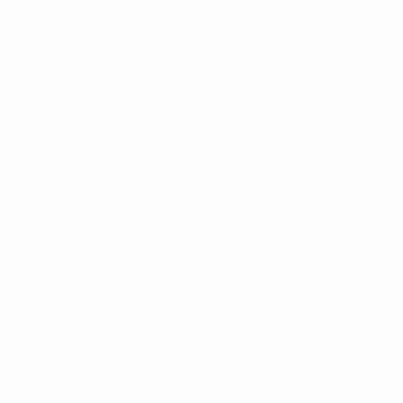
UEFA Nations League
Partite
Notizie
Sorteggi
Storia
Gironi
Dettagli
UEFA.tv
Negozio
VISITA
ANCHE
UEFA.com
Fondazione
UEFA
Negozio
CAMBIA LINGUA
Italiano
English
Français
Deutsch
Русский
Español
Italiano
Português