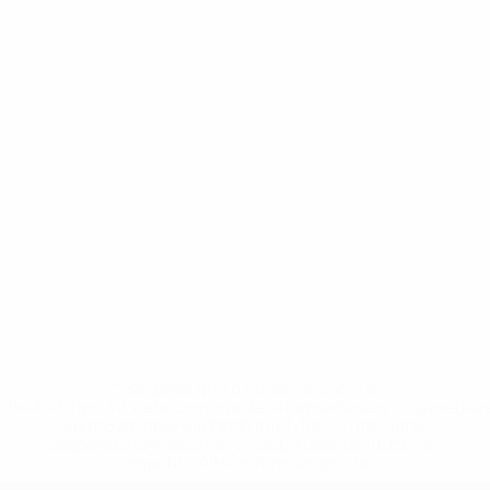
* Sospesa fino a nuovo avviso. <a
href='https://it.uefa.com/insideuefa/mediaservices/media
148df62d7eb6-64dbbd01b1cf-1000--fifa-uefa-
sospendono-nazionali-e-club-russi-da-tutte-le-
competi/'>Altre informazioni</a>