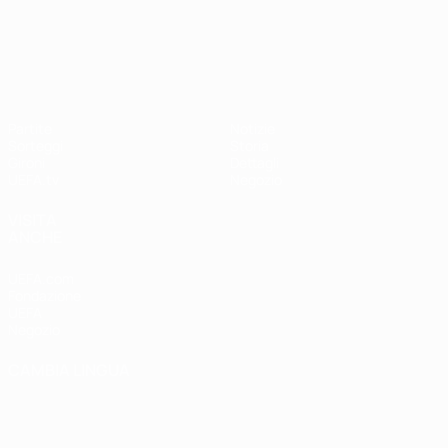
UEFA Nations League
Partite
Notizie
Sorteggi
Storia
Gironi
Dettagli
UEFA.tv
Negozio
VISITA
ANCHE
UEFA.com
Fondazione
UEFA
Negozio
CAMBIA LINGUA
Italiano
English
Français
Deutsch
Русский
Español
Italiano
Português