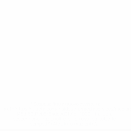
* Sospesa fino a nuovo avviso. <a
href='https://it.uefa.com/insideuefa/mediaservices/media
148df62d7eb6-64dbbd01b1cf-1000--fifa-uefa-
sospendono-nazionali-e-club-russi-da-tutte-le-
competi/'>Altre informazioni</a>