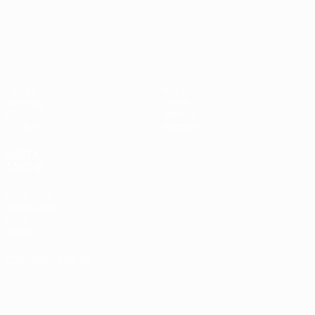
UEFA Nations League
Partite
Notizie
Sorteggi
Storia
Gironi
Dettagli
UEFA.tv
Negozio
VISITA
ANCHE
UEFA.com
Fondazione
UEFA
Negozio
CAMBIA LINGUA
Italiano
English
Français
Deutsch
Русский
Español
Italiano
Português