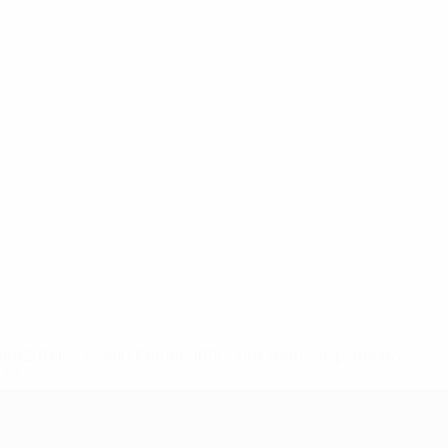
148df62d7eb6-64dbbd01b1cf-1000--fifa-uefa-sospendono-
</a>