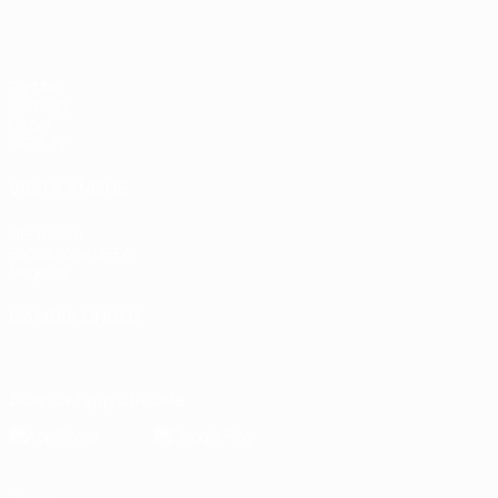
Partite
Sorteggi
Gironi
UEFA.tv
VISITA ANCHE
UEFA.com
Fondazione UEFA
Negozio
CAMBIA LINGUA
Italiano
English
Français
Deutsch
Русский
Español
Italiano
P
Scarica l'app ufficiale