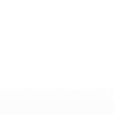
efa.com/insideuefa/mediaservices/mediareleases/news/0272-
ionali-e-club-russi-da-tutte-le-competi/'>Altre informazioni