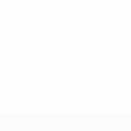
* Sospesa fino a nuovo avviso. <a href='https://it.u
naz
UEFA Nations League