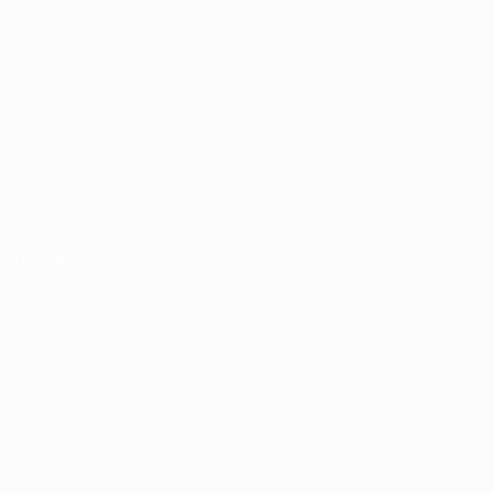
UEFA Nations League
Partite
Notizie
Sorteggi
Storia
Gironi
Dettagli
UEFA.tv
Negozio
VISITA
ANCHE
UEFA.com
Fondazione
UEFA
Negozio
CAMBIA LINGUA
Italiano
English
Français
Deutsch
Русский
Español
Italiano
Português