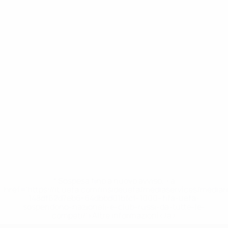
* Sospesa fino a nuovo avviso. <a
href='https://it.uefa.com/insideuefa/mediaservices/media
148df62d7eb6-64dbbd01b1cf-1000--fifa-uefa-
sospendono-nazionali-e-club-russi-da-tutte-le-
competi/'>Altre informazioni</a>