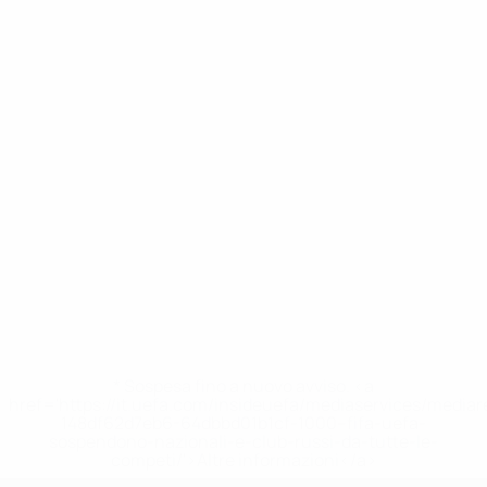
* Sospesa fino a nuovo avviso. <a
href='https://it.uefa.com/insideuefa/mediaservices/media
148df62d7eb6-64dbbd01b1cf-1000--fifa-uefa-
sospendono-nazionali-e-club-russi-da-tutte-le-
competi/'>Altre informazioni</a>