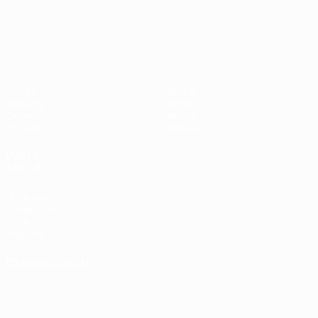
UEFA Nations League
Partite
Notizie
Sorteggi
Storia
Gironi
Dettagli
UEFA.tv
Negozio
VISITA
ANCHE
UEFA.com
Fondazione
UEFA
Negozio
CAMBIA LINGUA
Italiano
English
Français
Deutsch
Русский
Español
Italiano
Português