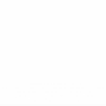
* Sospesa fino a nuovo avviso. <a
href='https://it.uefa.com/insideuefa/mediaservices/media
148df62d7eb6-64dbbd01b1cf-1000--fifa-uefa-
sospendono-nazionali-e-club-russi-da-tutte-le-
competi/'>Altre informazioni</a>