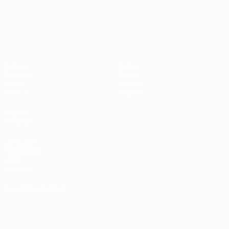
UEFA Nations League
Partite
Notizie
Sorteggi
Storia
Gironi
Dettagli
UEFA.tv
Negozio
VISITA
ANCHE
UEFA.com
Fondazione
UEFA
Negozio
CAMBIA LINGUA
Italiano
English
Français
Deutsch
Русский
Español
Italiano
Português