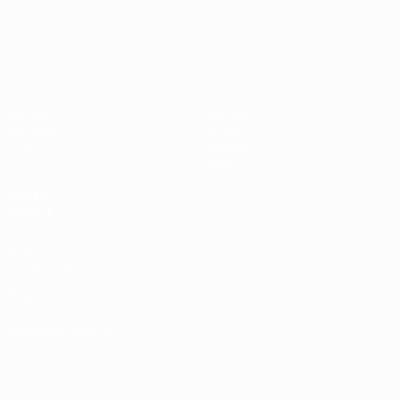
UEFA Nations League
Partite
Notizie
Sorteggi
Storia
Gironi
Dettagli
UEFA.tv
Negozio
VISITA
ANCHE
UEFA.com
Fondazione
UEFA
Negozio
CAMBIA LINGUA
Italiano
English
Français
Deutsch
Русский
Español
Italiano
Português