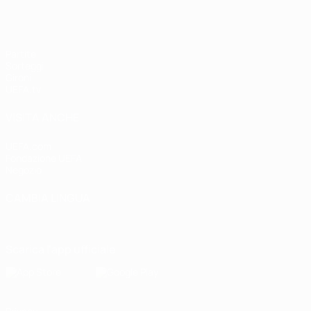
Partite
Sorteggi
Gironi
UEFA.tv
VISITA ANCHE
UEFA.com
Fondazione UEFA
Negozio
CAMBIA LINGUA
Italiano
English
Français
Deutsch
Русский
Español
Italiano
P
Scarica l'app ufficiale