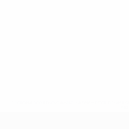
* Sospesa fino a nuovo avviso. <a href='https://it.u
naz
UEFA Nations League