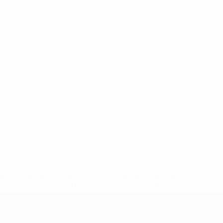
efa.com/insideuefa/mediaservices/mediareleases/news/0272-
ionali-e-club-russi-da-tutte-le-competi/'>Altre informazioni