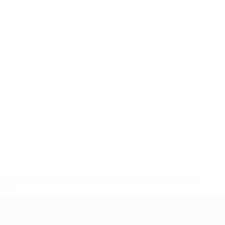
148df62d7eb6-64dbbd01b1cf-1000--fifa-uefa-sospendono-
</a>