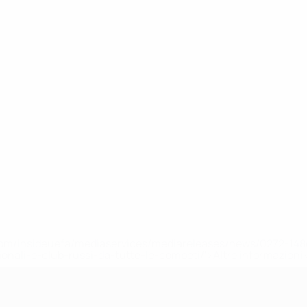
efa.com/insideuefa/mediaservices/mediareleases/news/0272-
ionali-e-club-russi-da-tutte-le-competi/'>Altre informazioni