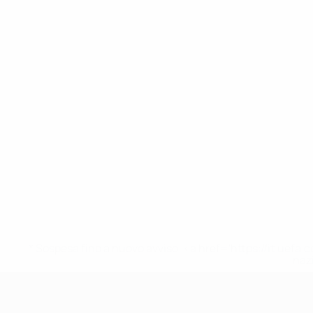
* Sospesa fino a nuovo avviso. <a href='https://it.u
naz
UEFA Nations League