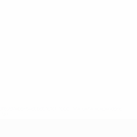
148df62d7eb6-64dbbd01b1cf-1000--fifa-uefa-sospendono-
</a>