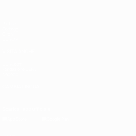
Partite
Sorteggi
Gironi
UEFA.tv
VISITA ANCHE
UEFA.com
Fondazione UEFA
Negozio
CAMBIA LINGUA
Italiano
English
Français
Deutsch
Русский
Español
Italiano
P
Scarica l'app ufficiale